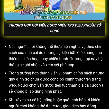
TRƯỜNG HỢP HỘI VIÊN ĐƯỢC MIỄN TRỪ ĐIỀU KHOẢN SỬ
DỤNG
Nếu người chơi không thể thực hiện nghĩa vụ theo chính
sách của nhà cái do những sự kiện bất khả kháng như
thiên tai, hỏa hoạn hay chiến tranh. Trường hợp này hệ
thống sẽ ghi nhận và xem xét phù hợp.
Trong trường hợp thành viên vi phạm chính sách nhưng
quy định đó chưa được công bố chính thức trên trang
web. Người chơi vẫn được tiếp tục tham gia cá cược và
sẽ không bị áp dụng hình phạt.
Khi xảy ra sự cố hệ thống hoặc quá trình bảo trì khiến
người chơi không thể đặt cược, giao dịch hay đăng