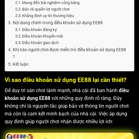
Mang đến trải nghiệm công bằng
Bảo vệ quyền lợi người chơi
Khẳng định uy tín thương hiệu
Nội dung chính trong điều khoản sử dụng EE88
Điều khoản đăng ký
Điều khoản khuyến mãi
Điều khoản giao dịch
Khi nào người chơi được miễn trừ điều khoản sử dụng EE88
?
Kết luận
Vì sao điều khoản sử dụng EE88 lại cần thiết?
Để duy trì sân chơi lành mạnh, nhà cái đã ban hành
điều
khoản sử dụng EE88
với những quy định rõ ràng. Đây
không chỉ là nguyên tắc giúp bảo vệ thông tin người chơi
mà còn là cam kết minh bạch của nhà cái. Việc áp dụng
quy định giúp người chơi nhận được nhiều lợi ích: