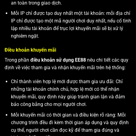
an toàn trong giao dịch.
Mỗi IP chỉ được tạo duy nhất một tài khoản: mỗi địa chỉ
IP chỉ được tạo một mã người chơi duy nhất, nếu cố tình
lập nhiều tài khoản để trục lợi khuyến mãi sẽ bị xử lý
nghiêm ngặt.
Điều khoản khuyến mãi
Trong phần
điều khoản sử dụng EE88
nêu chi tiết các quy
định về việc tham gia và nhận khuyến mãi trên hệ thống:
Chỉ thành viên hợp lệ mới được tham gia ưu đãi: Chỉ
những tài khoản chính chủ, hợp lệ mới có thể nhận
khuyến mãi, quy định này giúp tránh gian lận và đảm
bảo công bằng cho mọi người chơi.
Mỗi khuyến mãi có thời gian và điều kiện rõ ràng: Mỗi
chương trình đều đi kèm thời gian áp dụng và quy định
cụ thể, người chơi cần đọc kỹ để tham gia đúng và