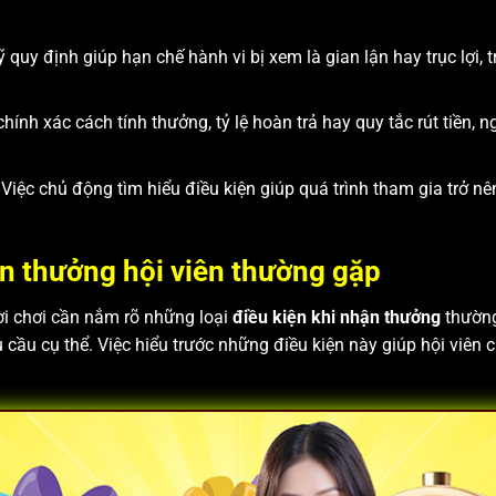
quy định giúp hạn chế hành vi bị xem là gian lận hay trục lợi, 
hính xác cách tính thưởng, tỷ lệ hoàn trả hay quy tắc rút tiền, ng
Việc chủ động tìm hiểu điều kiện giúp quá trình tham gia trở n
ận thưởng hội viên thường gặp
ời chơi cần nắm rõ những loại
điều kiện khi nhận thưởng
thường
êu cầu cụ thể. Việc hiểu trước những điều kiện này giúp hội viên