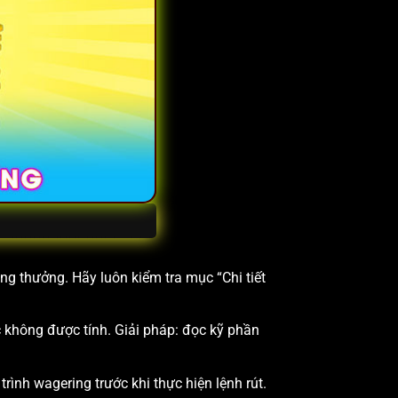
g thưởng. Hãy luôn kiểm tra mục “Chi tiết
 không được tính. Giải pháp: đọc kỹ phần
rình wagering trước khi thực hiện lệnh rút.