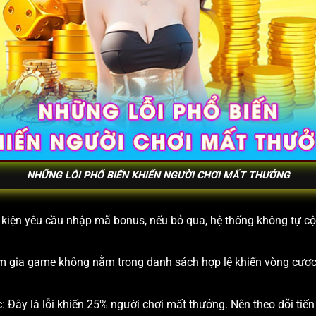
NHỮNG LỖI PHỔ BIẾN KHIẾN NGƯỜI CHƠI MẤT THƯỞNG
iện yêu cầu nhập mã bonus, nếu bỏ qua, hệ thống không tự cộn
am gia game không nằm trong danh sách hợp lệ khiến vòng cược
 Đây là lỗi khiến 25% người chơi mất thưởng. Nên theo dõi tiến t