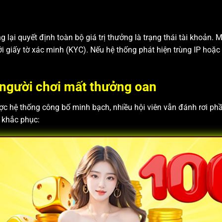
 lại quyết định toàn bộ giá trị thưởng là trạng thái tài khoản.
ới giấy tờ xác minh (KYC). Nếu hệ thống phát hiện trùng IP hoặc 
 người chơi mất thưởng oan
c hệ thống công bố minh bạch, nhiều hội viên vẫn đánh rơi phần 
 khắc phục: