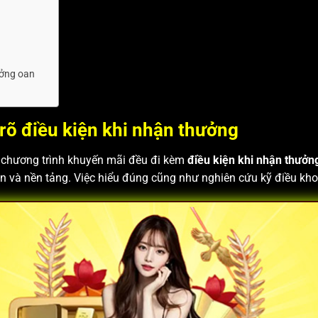
ưởng oan
rõ điều kiện khi nhận thưởng
ỗi chương trình khuyến mãi đều đi kèm
điều kiện khi nhận thưởn
n và nền tảng. Việc hiểu đúng cũng như nghiên cứu kỹ điều kho