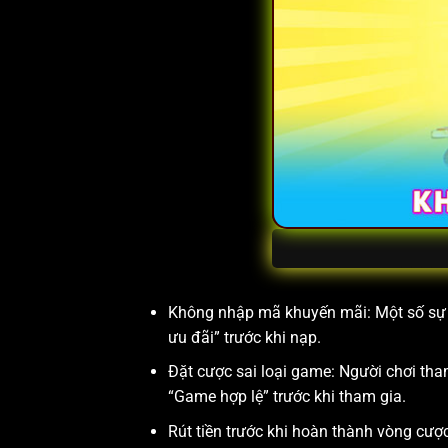
Không nhập mã khuyến mãi: Một số sự k
ưu đãi” trước khi nạp.
Đặt cược sai loại game: Người chơi th
“Game hợp lệ” trước khi tham gia.
Rút tiền trước khi hoàn thành vòng cược: