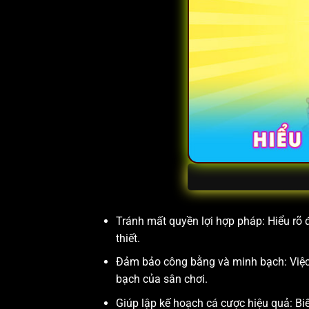
Tránh mất quyền lợi hợp pháp: Hiểu rõ 
thiết.
Đảm bảo công bằng và minh bạch: Việc 
bạch của sân chơi.
Giúp lập kế hoạch cá cược hiệu quả: Bi