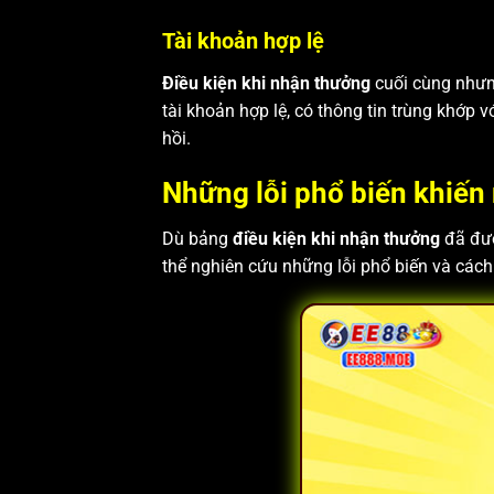
Tài khoản hợp lệ
Điều kiện khi nhận thưởng
cuối cùng nhưng
tài khoản hợp lệ, có thông tin trùng khớp v
hồi.
Những lỗi phổ biến khiến
Dù bảng
điều kiện khi nhận thưởng
đã đượ
thể nghiên cứu những lỗi phổ biến và cách