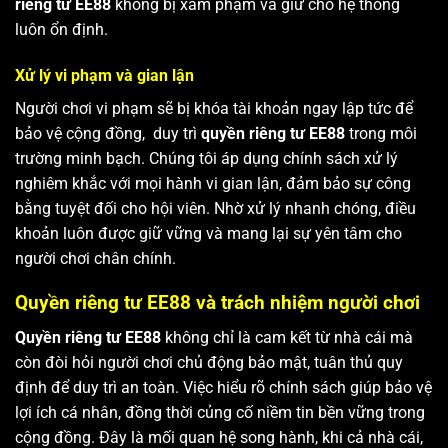
riêng tư EE88
không bị xâm phạm và giữ cho hệ thống
luôn ổn định.
Xử lý vi phạm và gian lận
Người chơi vi phạm sẽ bị khóa tài khoản ngay lập tức để
bảo vệ cộng đồng, duy trì
quyền riêng tư EE88
trong môi
trường minh bạch. Chúng tôi áp dụng chính sách xử lý
nghiêm khắc với mọi hành vi gian lận, đảm bảo sự công
bằng tuyệt đối cho hội viên. Nhờ xử lý nhanh chóng, điều
khoản luôn được giữ vững và mang lại sự yên tâm cho
người chơi chân chính.
Quyền riêng tư EE88 và trách nhiệm người chơi
Quyền riêng tư EE88
không chỉ là cam kết từ nhà cái mà
còn đòi hỏi người chơi chủ động bảo mật, tuân thủ quy
định để duy trì an toàn. Việc hiểu rõ chính sách giúp bảo vệ
lợi ích cá nhân, đồng thời củng cố niềm tin bền vững trong
cộng đồng. Đây là mối quan hệ song hành, khi cả nhà cái,