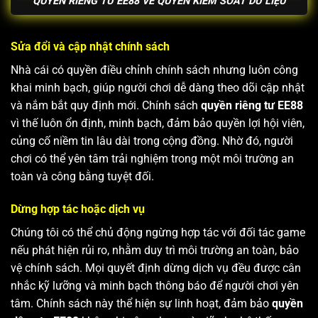
QUYỀN RIÊNG TƯ EE88 VỀ QUYỀN KIỂM SOÁT DỮ LIỆU
Sửa đổi và cập nhật chính sách
Nhà cái có quyền điều chỉnh chính sách nhưng luôn công
khai minh bạch, giúp người chơi dễ dàng theo dõi cập nhật
và nắm bắt quy định mới. Chính sách
quyền riêng tư EE88
vì thế luôn ổn định, minh bạch, đảm bảo quyền lợi hội viên,
củng cố niềm tin lâu dài trong cộng đồng. Nhờ đó, người
chơi có thể yên tâm trải nghiệm trong một môi trường an
toàn và công bằng tuyệt đối.
Dừng hợp tác hoặc dịch vụ
Chúng tôi có thể chủ động ngừng hợp tác với đối tác game
nếu phát hiện rủi ro, nhằm duy trì môi trường an toàn, bảo
vệ chính sách. Mọi quyết định dừng dịch vụ đều được cân
nhắc kỹ lưỡng và minh bạch thông báo để người chơi yên
tâm. Chính sách này thể hiện sự linh hoạt, đảm bảo
quyền