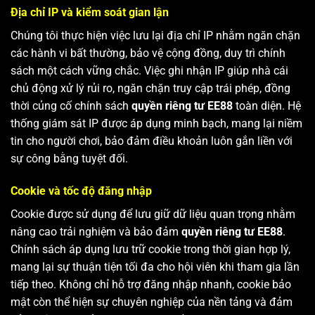
Địa chỉ IP và kiểm soát gian lận
Chúng tôi thực hiện việc lưu lại địa chỉ IP nhằm ngăn chặn
các hành vi bất thường, bảo vệ cộng đồng, duy trì chính
sách một cách vững chắc. Việc ghi nhận IP giúp nhà cái
chủ động xử lý rủi ro, ngăn chặn truy cập trái phép, đồng
thời củng cố chính sách
quyền riêng tư EE88
toàn diện. Hệ
thống giám sát IP được áp dụng minh bạch, mang lại niềm
tin cho người chơi, bảo đảm điều khoản luôn gắn liền với
sự công bằng tuyệt đối.
Cookie và tốc độ đăng nhập
Cookie được sử dụng để lưu giữ dữ liệu quan trọng nhằm
nâng cao trải nghiệm và bảo đảm
quyền riêng tư EE88
.
Chính sách áp dụng lưu trữ cookie trong thời gian hợp lý,
mang lại sự thuận tiện tối đa cho hội viên khi tham gia lần
tiếp theo. Không chỉ hỗ trợ đăng nhập nhanh, cookie bảo
mật còn thể hiện sự chuyên nghiệp của nền tảng và đảm