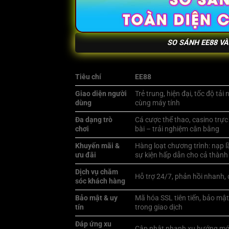
SO SÁNH EE88 VÀ
Tiêu chí
EE88
Giao diện người
Trẻ trung, hiện đại, tốc độ tải
dùng
cùng máy tính
Đa dạng trò
Cá cược thể thao, casino trực
chơi
bài – trải nghiệm cân bằng
Khuyến mãi &
Hàng loạt chương trình: nạp l
ưu đãi
sự kiện hấp dẫn cho cả thành
Dịch vụ chăm
Hỗ trợ 24/7, phản hồi nhanh, đ
sóc khách hàng
Bảo mật & uy
Mã hóa SSL tiên tiến, bảo mật
tín
trong giao dịch
Đáp ứng xu
Cập nhật nhanh xu hướng mới: