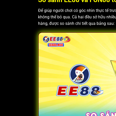
Để giúp người chơi có góc nhìn thực tế trư
không thể bỏ qua. Cả hai đều sở hữu nhiều ư
hàng, được so sánh chi tiết qua bảng sau: