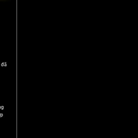
 đã
ng
ợp