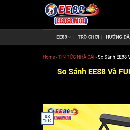
Bỏ
qua
nội
dung
EE88
TRÒ CHƠI
HƯỚNG D
Home
-
TIN TỨC NHÀ CÁI
-
So Sánh EE88 
So Sánh EE88 Và FU
08
Th10