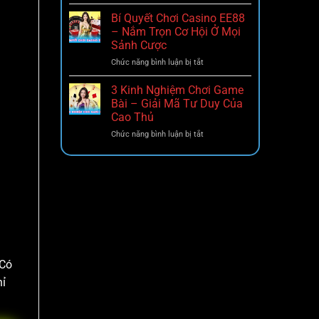
Cách
–
Cho
Quản
Bỏ
Hội
Bí Quyết Chơi Casino EE88
Lý
Túi
Viên
– Nắm Trọn Cơ Hội Ở Mọi
Vốn
Công
Sảnh Cược
Khi
Thức
ở
Chức năng bình luận bị tắt
Cá
Bất
Bí
Độ
Bại
Quyết
EE88
3 Kinh Nghiệm Chơi Game
Chơi
–
Bài – Giải Mã Tư Duy Của
Casino
Bí
Cao Thủ
EE88
Quyết
ở
Chức năng bình luận bị tắt
–
Sống
3
Nắm
Sót
Kinh
Trọn
Dài
Nghiệm
Cơ
Hạn
Chơi
Hội
Game
Ở
Bài
Mọi
–
Sảnh
Giải
Cược
Mã
Tư
 Có
Duy
Của
hỉ
Cao
Thủ