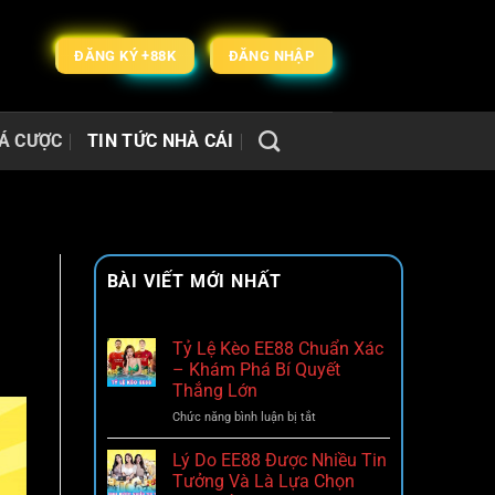
ĐĂNG KÝ +88K
ĐĂNG NHẬP
CÁ CƯỢC
TIN TỨC NHÀ CÁI
BÀI VIẾT MỚI NHẤT
Tỷ Lệ Kèo EE88 Chuẩn Xác
– Khám Phá Bí Quyết
Thắng Lớn
ở
Chức năng bình luận bị tắt
Tỷ
Lệ
Lý Do EE88 Được Nhiều Tin
Kèo
Tưởng Và Là Lựa Chọn
EE88