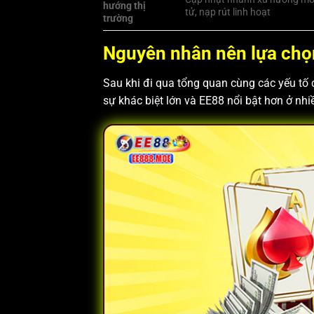
hướng thị
tử, nạp rút linh hoạt
trường
Nguyên nhân nên lựa chọ
Sau khi đi qua tổng quan cùng các yếu tố chi
sự khác biệt lớn và EE88 nổi bật hơn ở nhi