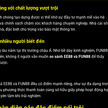
g với chất lượng vượt trội
nh chóng tạo dựng được vị thế nhờ sự đầu tư mạnh mẽ vào hệ
 và chính sách chăm sóc khách hàng chuyên nghiệp. Nhà cái sở
mà, đặc biệt chú trọng vào bảo mật thông tin.
nhiều người biết đến
g lâu năm tại thị trường châu Á. Nhờ bề dày kinh nghiệm, FUN88
iên, không ít người vẫn muốn
so sánh EE88 và FUN88
để thấy
cược.
cả EE88 và FUN88 đều có điểm mạnh riêng, như sự đa dạng tro
iều phương thức thanh toán cùng sở hữu giấy phép hoạt động h
yên tâm khi trải nghiệm.
àn diện các đặc điểm nổi trội