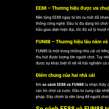
EE88 – Thương hiệu được ưa chuộn
Nền tảng EE88 ngay từ khi ra mắt đã nha
thống công nghệ. Đầu tư đa dạng trò chơi
hữu giao diện hiện đại, tốc độ xử lý mượt 
FUN88 – Thương hiệu lâu năm và 
FUN88 là một trong những nhà cái có tiến
thu hút được lượng lớn người chơi. Tuy nh
được sự khác biệt rõ rệt về trải nghiệm cá 
Điểm chung của hai nhà cái
Khi
so sánh EE88 và FUN88
ta nhận thấy 
các trò chơi cá cược. Đầu tư cung cấp nh
pháp. Đây chính là nền tảng để người chơi 
So sánh EE88 và FUN88 to