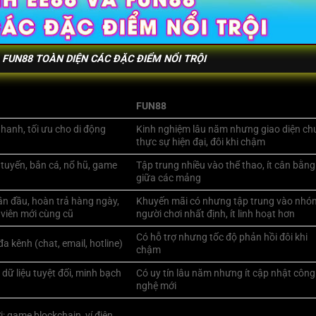
 FUN88 TOÀN DIỆN CÁC ĐẶC ĐIỂM NỔI TRỘI
FUN88
 nhanh, tối ưu cho di động
Kinh nghiệm lâu năm nhưng giao diện ch
thực sự hiện đại, đôi khi chậm
 tuyến, bắn cá, nổ hũ, game
Tập trung nhiều vào thể thao, ít cân bằng
giữa các mảng
ần đầu, hoàn trả hàng ngày,
Khuyến mãi có nhưng tập trung vào nhó
 viên mới cùng cũ
người chơi nhất định, ít linh hoạt hơn
Có hỗ trợ nhưng tốc độ phản hồi đôi khi
a kênh (chat, email, hotline)
chậm
 dữ liệu tuyệt đối, minh bạch
Có uy tín lâu năm nhưng ít cập nhật công
nghệ mới
 game blockchain, ví điện